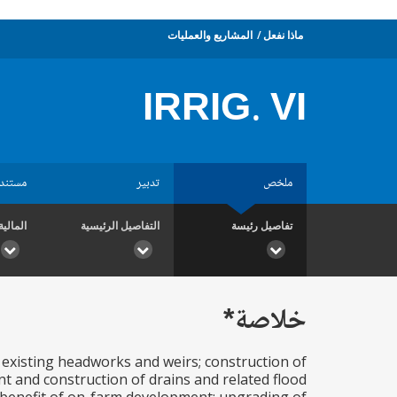
ماذا نفعل
المشاريع والعمليات
IRRIG. VI
ملخص
تدبير
مستند
تفاصيل رئيسة
التفاصيل الرئيسية
المالية
خلاصة*
of existing headworks and weirs; construction of
t and construction of drains and related flood