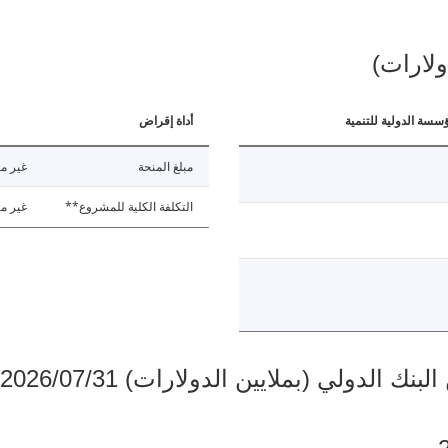
ولارات)
ؤسسة الدولية للتنمية
أداة إقراض
مبلغ المنحة
غير مت
التكلفة الكلية للمشروع**
غير مت
دولي (بملايين الدولارات) 2026/07/31