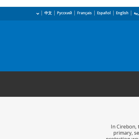
بية
English
Español
Français
Русский
中文
In Cirebon, 
primary, s