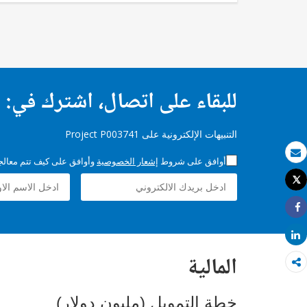
للبقاء على اتصال، اشترك في:
التنبيهات الإلكترونية على Project P003741
أوافق على شروط
إشعار الخصوصية
وأوافق على كيف تتم معالجة 
بريد الكتروني
Tweet
طباعة
Share
Share
المالية
خطة التمويل (مليون دولار)