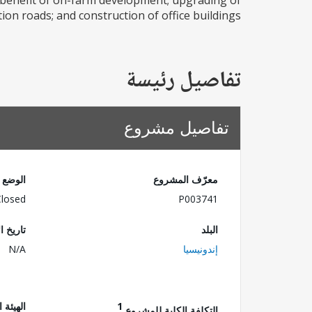
 benefit of on-farm development; upgrading of
on roads; and construction of office buildings...
تفاصيل رئيسة
تفاصيل مشروع
معرّف المشروع
الوضع
Closed
P003741
البلد
تاريخ ا
إندونيسيا
N/A
1
الهيئة 
التكلفة الكلية للمشروع