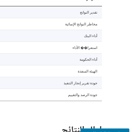
تقدير النواتج
مخاطر النواتج الإنمائية
أداء البنك
استعرا�� الأداء
أداء الحكومة
الهيئة المنفذة
جودة تقرير إنجاز التنفيذ
جودة الرصد والتقييم
إطار النتائج