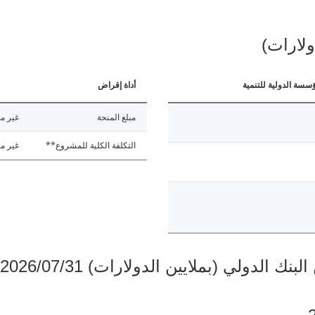
ولارات)
ؤسسة الدولية للتنمية
أداة إقراض
مبلغ المنحة
غير مت
التكلفة الكلية للمشروع**
غير مت
دولي (بملايين الدولارات) 2026/07/31