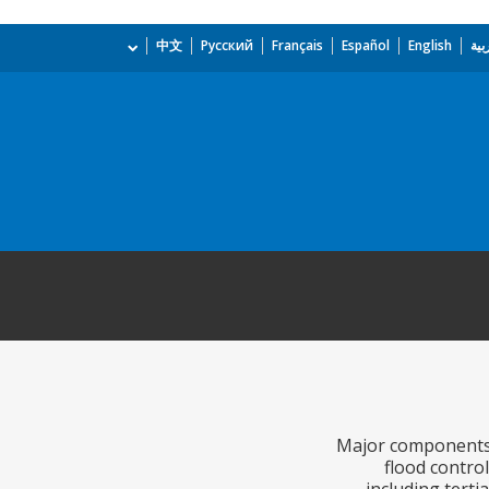
بية
English
Español
Français
Русский
中文
Major components o
flood contro