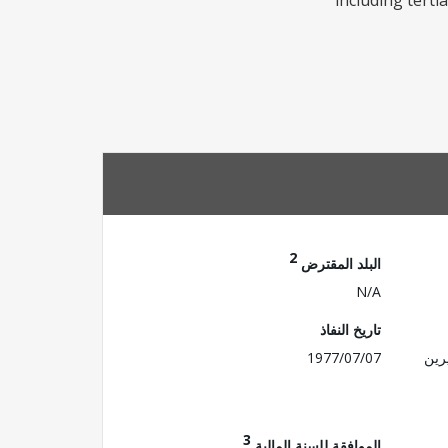
including terti
2
البلد المقترض
N/A
تاريخ النفاذ
رين
1977/07/07
3
الموافقة للسنة المالية