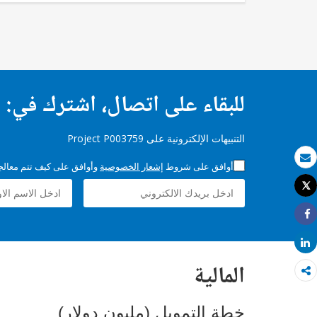
للبقاء على اتصال، اشترك في:
التنبيهات الإلكترونية على Project P003759
أوافق على شروط
إشعار الخصوصية
وأوافق على كيف تتم معالجة 
بريد الكتروني
Tweet
طباعة
Share
Share
المالية
خطة التمويل (مليون دولار)