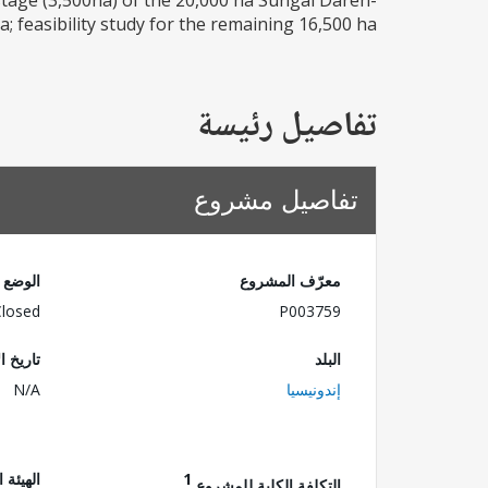
 stage (3,500ha) of the 20,000 ha Sungai Dareh-
 feasibility study for the remaining 16,500 ha...
تفاصيل رئيسة
تفاصيل مشروع
معرّف المشروع
الوضع
Closed
P003759
البلد
تاريخ ا
إندونيسيا
N/A
1
الهيئة 
التكلفة الكلية للمشروع