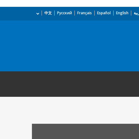
بية
English
Español
Français
Русский
中文