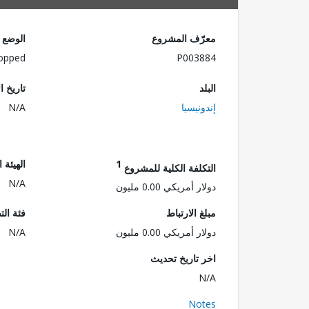
معرّف المشروع
الوضع
opped
P003884
البلد
تاريخ ا
إندونيسيا
N/A
1
الهيئة 
التكلفة الكلية للمشروع
N/A
دولار أمريكي 0.00 مليون
مبلغ الارتباط
فئة الت
دولار أمريكي 0.00 مليون
N/A
اخر تاريخ تحديث
N/A
Notes