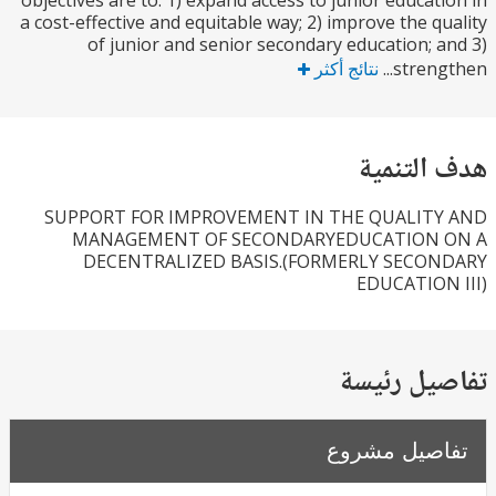
objectives are to: 1) expand access to junior educat
a cost-effective and equitable way; 2) improve the q
of junior and senior secondary education; 
streng
نتائج أكثر
التنمية
SUPPORT FOR IMPROVEMENT IN THE QUALIT
MANAGEMENT OF SECONDARYEDUCATION
DECENTRALIZED BASIS.(FORMERLY SECO
EDUCATION
يل رئيسة
صيل مشروع