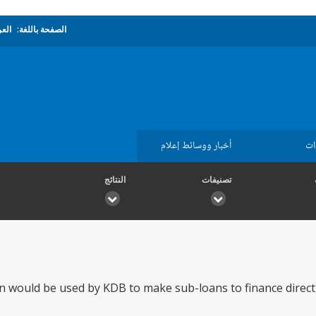
الصفحة باللغة:
العر
ات
أخبار ووسائط إعلام
تصنيفات
النتائج
 would be used by KDB to make sub-loans to finance direct 