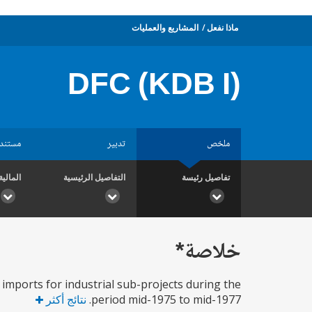
ماذا نفعل
المشاريع والعمليات
DFC (KDB I)
ملخص
تدبير
مستند
تفاصيل رئيسة
التفاصيل الرئيسية
المالية
خلاصة*
imports for industrial sub-projects during the
period mid-1975 to mid-1977.
نتائج أكثر