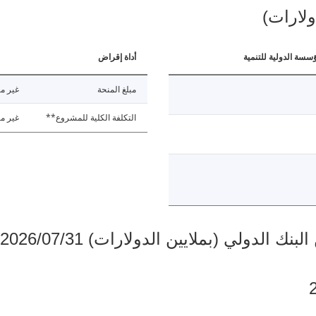
ولارات)
ؤسسة الدولية للتنمية
أداة إقراض
مبلغ المنحة
غير مت
التكلفة الكلية للمشروع**
غير مت
دولي (بملايين الدولارات) 2026/07/31