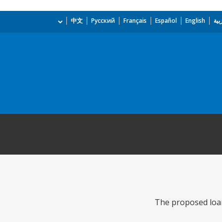
بية
English
Español
Français
Русский
中文
The proposed loan