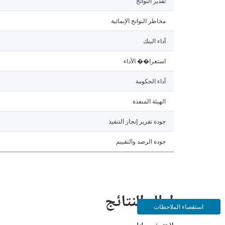
تقدير النواتج
مخاطر النواتج الإنمائية
أداء البنك
استعرا�� الأداء
أداء الحكومة
الهيئة المنفذة
جودة تقرير إنجاز التنفيذ
جودة الرصد والتقييم
إطار النتائج
استقصاء الملاحظات