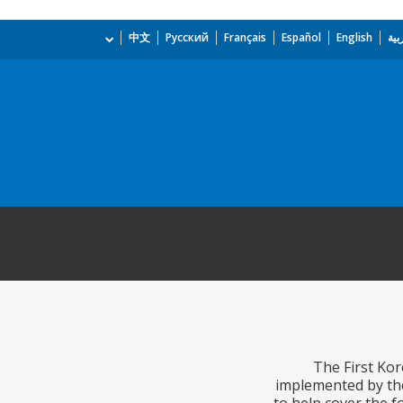
بية
English
Español
Français
Русский
中文
The First Kor
implemented by the