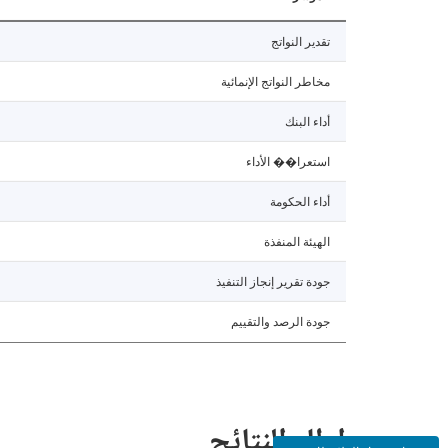
تقدير النواتج
مخاطر النواتج الإنمائية
أداء البنك
استعرا�� الأداء
أداء الحكومة
الهيئة المنفذة
جودة تقرير إنجاز التنفيذ
جودة الرصد والتقييم
إطار النتائج