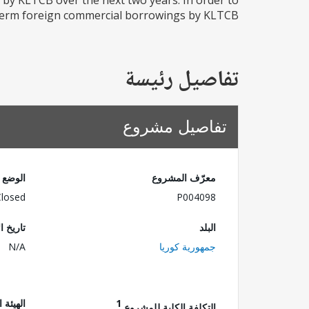
 by KLTCB over the next two years. In order to
erm foreign commercial borrowings by KLTCB...
تفاصيل رئيسة
تفاصيل مشروع
معرّف المشروع
الوضع
Closed
P004098
البلد
تاريخ ا
جمهورية كوريا
N/A
1
الهيئة 
التكلفة الكلية للمشروع