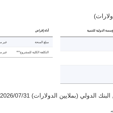
ولارات)
ؤسسة الدولية للتنمية
أداة إقراض
مبلغ المنحة
غير مت
التكلفة الكلية للمشروع**
غير مت
دولي (بملايين الدولارات) 2026/07/31