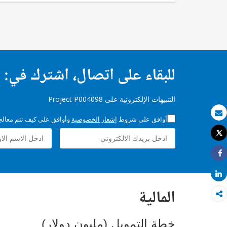
للبقاء على اتصال، اشترك في:
التنبيهات الإلكترونية على Project P004098
أوافق على شروط
إشعار الخصوصية
وأوافق على كيف تتم معالجة 
بريد الكتروني
Tweet
طباعة
Share
Share
المالية
خطة التمويل (مليون دولار)