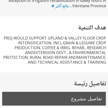
exception of irrigation rehabilitation in valley flo
Vientiane Prov
نتائج أكثر
التنمية
PROJ WOULD SUPPORT UPLAND & VALLEY FLOOR
INTENSIFICATION, INCL.GRAIN & LEGUME
PRODUCTION, COFFEE & IRRIG. REHAB., RES
ANDEXTENSION DEVT., & ENVIRONM
PROTECTION; RURAL ROAD REPAIR ANDMAINTEN
AND TECHNICAL ASSISTANCE & TRAI
يل رئيسة
صيل مشروع