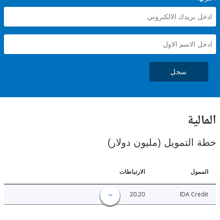
سجل
ية
لتمويل (مليون دولار)
ل
الارتباطات
20.20
IDA C