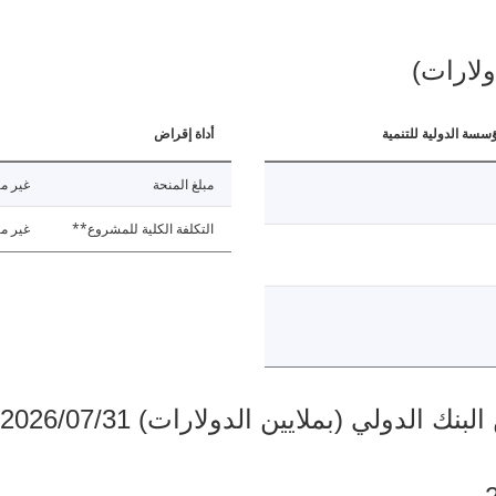
ولارات)
ؤسسة الدولية للتنمية
أداة إقراض
مبلغ المنحة
غير مت
التكلفة الكلية للمشروع**
غير مت
دولي (بملايين الدولارات) 2026/07/31