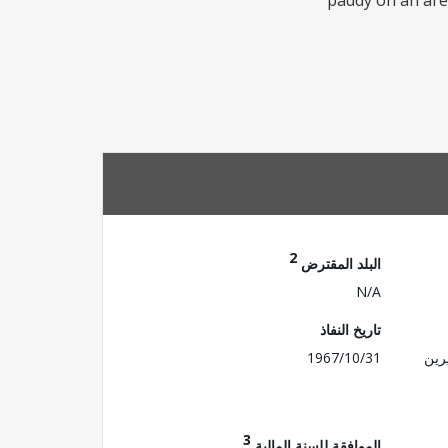
paddy on an area
2
البلد المقترض
N/A
تاريخ النفاذ
رين
1967/10/31
3
الموافقة للسنة المالية