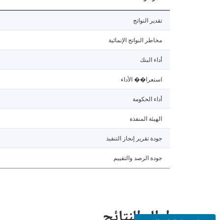
تقدير النواتج
مخاطر النواتج الإنمائية
أداء البنك
استعرا�� الأداء
أداء الحكومة
الهيئة المنفذة
جودة تقرير إنجاز التنفيذ
جودة الرصد والتقييم
إطار النتائج