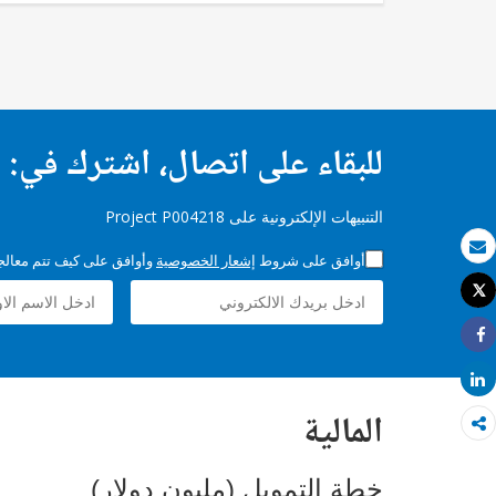
للبقاء على اتصال، اشترك في:
التنبيهات الإلكترونية على Project P004218
أوافق على شروط
إشعار الخصوصية
وأوافق على كيف تتم معالجة 
بريد الكتروني
Tweet
طباعة
Share
Share
المالية
خطة التمويل (مليون دولار)