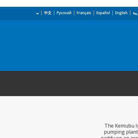
بية
English
Español
Français
Русский
中文
The Kemubu Irr
pumping plant,