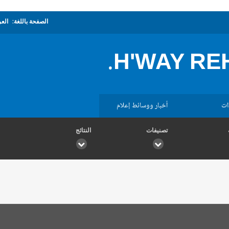
الصفحة باللغة:
العر
H'WAY REH
ات
أخبار ووسائط إعلام
تصنيفات
النتائج