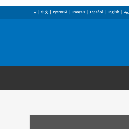
بية
English
Español
Français
Русский
中文