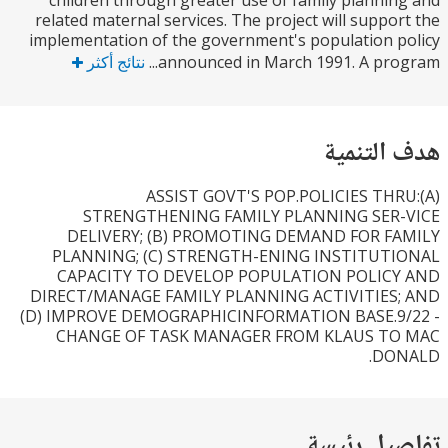
children through greater use of family planni
related maternal services. The project will suppo
implementation of the government's population 
announced in March 1991. A prog
نتائج أكثر
التنمية
ASSIST GOVT'S POP.POLICIES THR
STRENGTHENING FAMILY PLANNING SER
DELIVERY; (B) PROMOTING DEMAND FOR F
PLANNING; (C) STRENGTH-ENING INSTITUT
CAPACITY TO DEVELOP POPULATION POLIC
DIRECT/MANAGE FAMILY PLANNING ACTIVITIES
(D) IMPROVE DEMOGRAPHICINFORMATION BASE.9
CHANGE OF TASK MANAGER FROM KLAUS T
DO
يل رئيسة