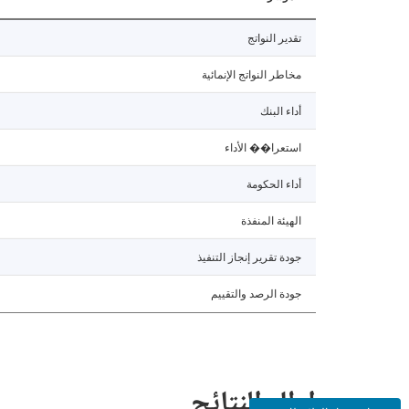
تقدير النواتج
مخاطر النواتج الإنمائية
أداء البنك
استعرا�� الأداء
أداء الحكومة
الهيئة المنفذة
جودة تقرير إنجاز التنفيذ
جودة الرصد والتقييم
إطار النتائج