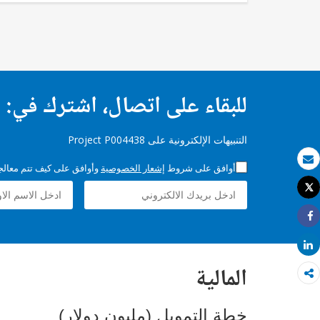
للبقاء على اتصال، اشترك في:
التنبيهات الإلكترونية على Project P004438
أوافق على شروط
إشعار الخصوصية
وأوافق على كيف تتم معالجة 
بريد الكتروني
Tweet
طباعة
Share
Share
المالية
خطة التمويل (مليون دولار)