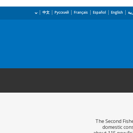
بية
English
Español
Français
Русский
中文
The Second Fisher
domestic cons