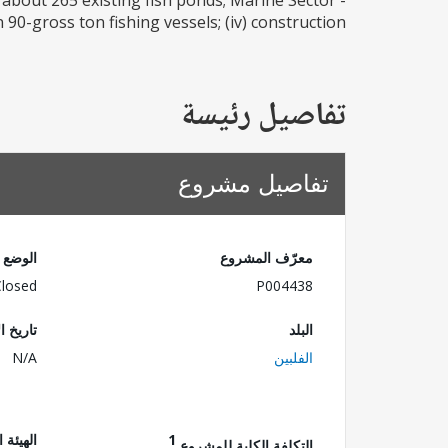
 about 265 existing fish ponds; Marine Sector -
90-gross ton fishing vessels; (iv) construction...
تفاصيل رئيسة
تفاصيل مشروع
معرّف المشروع
الوضع
Closed
P004438
البلد
تاريخ ا
الفلبين
N/A
1
الهيئة 
التكلفة الكلية للمشروع