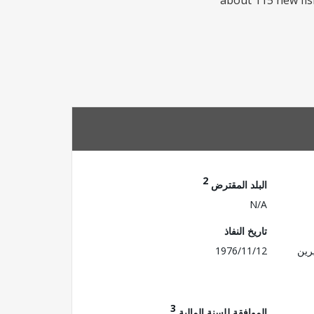
about 115 new fish
2
البلد المقترض
N/A
تاريخ النفاذ
رين
1976/11/12
3
الموافقة للسنة المالية