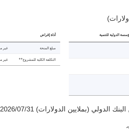
ولارات)
ؤسسة الدولية للتنمية
أداة إقراض
مبلغ المنحة
غير مت
التكلفة الكلية للمشروع**
غير مت
دولي (بملايين الدولارات) 2026/07/31