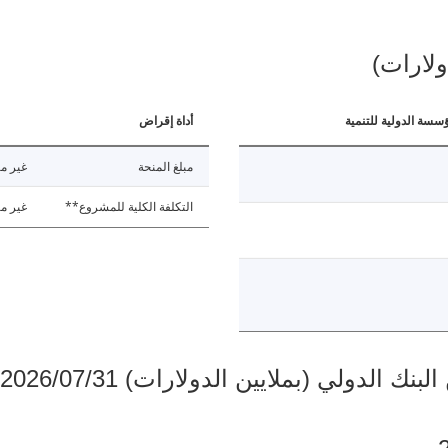
ولارات)
ؤسسة الدولية للتنمية
أداة إقراض
مبلغ المنحة
غير مت
التكلفة الكلية للمشروع**
غير مت
دولي (بملايين الدولارات) 2026/07/31