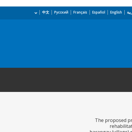
بية
English
Español
Français
Русский
中文
The proposed proj
rehabilita