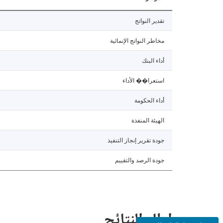
تقدير النواتج
مخاطر النواتج الإنمائية
أداء البنك
استعرا�� الأداء
أداء الحكومة
الهيئة المنفذة
جودة تقرير إنجاز التنفيذ
جودة الرصد والتقييم
إطار النتائج