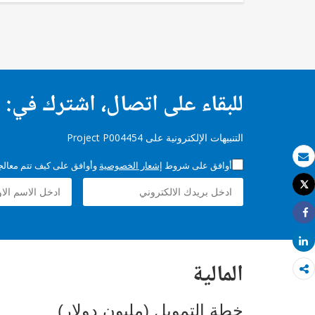
للبقاء على اتصال، اشترك في:
التنبيهات الإلكترونية على Project P004454
أوافق على شروط
إشعار الخصوصية
وأوافق على كيف تتم معالجة 
بريد الكتروني
Tweet
طباعة
Share
Share
المالية
خطة التمويل (مليون دولار)