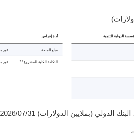
ولارات)
ؤسسة الدولية للتنمية
أداة إقراض
مبلغ المنحة
غير مت
التكلفة الكلية للمشروع**
غير مت
دولي (بملايين الدولارات) 2026/07/31