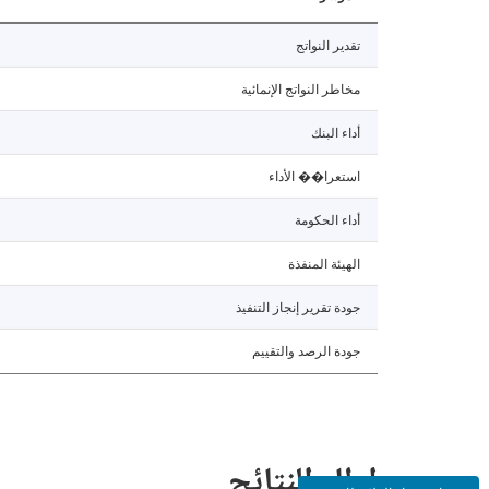
تقدير النواتج
مخاطر النواتج الإنمائية
أداء البنك
استعرا�� الأداء
أداء الحكومة
الهيئة المنفذة
جودة تقرير إنجاز التنفيذ
جودة الرصد والتقييم
إطار النتائج