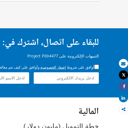
للبقاء على اتصال، اشترك في:
التنبيهات الإلكترونية على Project P004477
أوافق على شروط
إشعار الخصوصية
وأوافق على كيف تتم معالجة 
بريد الكتروني
Tweet
طباعة
Share
Share
المالية
خطة التمويل (مليون دولار)