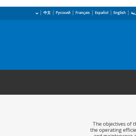
بية
English
Español
Français
Русский
中文
The objectives of t
the operating effic