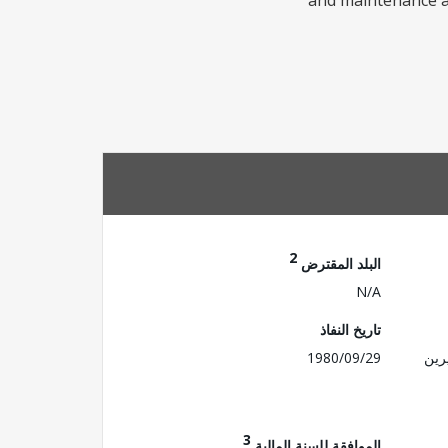
and maintenance an
2
البلد المقترض
N/A
تاريخ النفاذ
رين
1980/09/29
3
الموافقة للسنة المالية