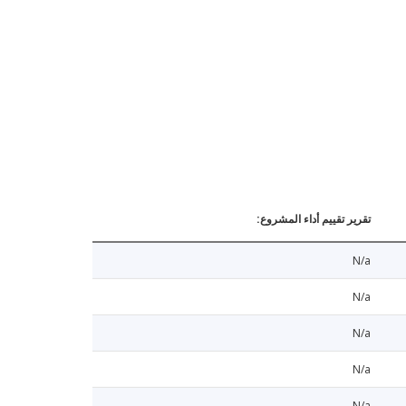
تقرير تقييم أداء المشروع:
N/a
N/a
N/a
N/a
N/a