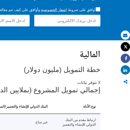
أوافق على شروط
إشعار الخصوصية
وأوافق على كيف تتم معالجة 
بريد الكتروني
Tweet
المالية
طباعة
Share
خطة التمويل (مليون دولار)
Share
لا تتوفر بيانات.
إجمالي تمويل المشروع (بملايين الد
نوع الأداة
البنك الدولي للإنشاء والتعمير/الم
ارتباط مقدم من البنك
غير متاح
الدولي للإنشاء والتعمير