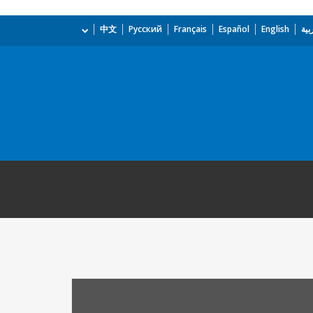
بية
English
Español
Français
Русский
中文