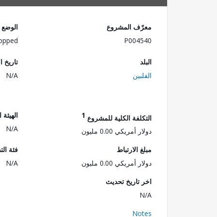
معرّف المشروع
الوضع
opped
P004540
البلد
تاريخ ا
الفلبين
N/A
1
الهيئة 
التكلفة الكلية للمشروع
N/A
دولار أمريكي 0.00 مليون
مبلغ الارتباط
فئة الت
دولار أمريكي 0.00 مليون
N/A
اخر تاريخ تحديث
N/A
Notes