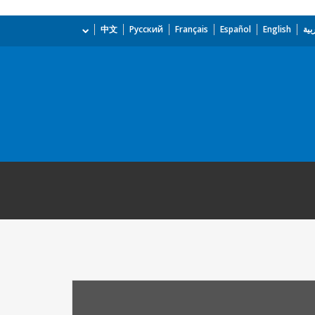
بية
English
Español
Français
Русский
中文