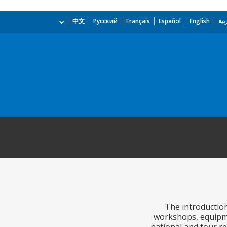
بية
English
Español
Français
Русский
中文
The introduction
workshops, equipme