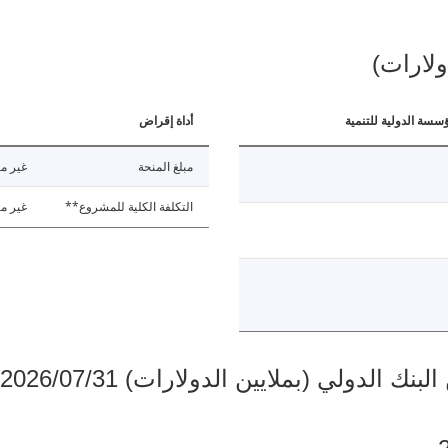
ولارات)
ؤسسة الدولية للتنمية
أداة إقراض
مبلغ المنحة
غير مت
التكلفة الكلية للمشروع**
غير مت
دولي (بملايين الدولارات) 2026/07/31