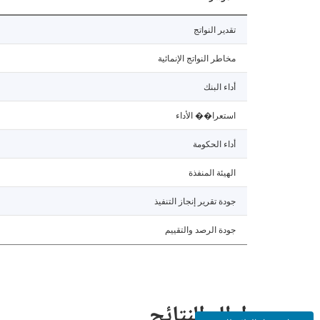
تقدير النواتج
مخاطر النواتج الإنمائية
أداء البنك
استعرا�� الأداء
أداء الحكومة
الهيئة المنفذة
جودة تقرير إنجاز التنفيذ
جودة الرصد والتقييم
إطار النتائج