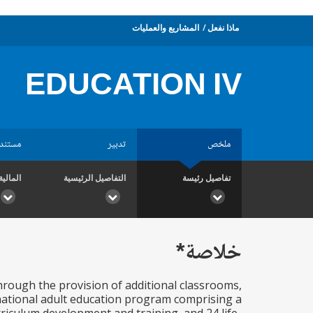
ماذا نفعل
المشاريع والعمليات
EDUCATION IV
ملخص
تدبير
مستند
تفاصيل رئيسة
التفاصيل الرئيسية
المالية
خلاصة*
through the provision of additional classrooms,
national adult education program comprising a