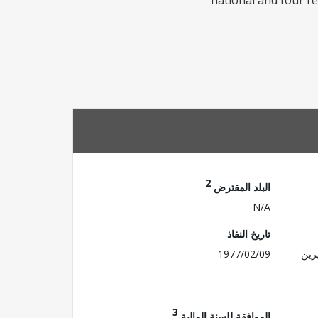
national and four re
2
البلد المقترض
N/A
تاريخ النفاذ
رين
1977/02/09
3
الموافقة للسنة المالية