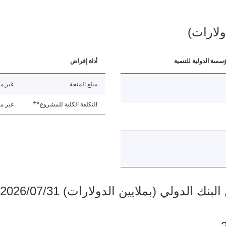
ولارات)
ؤسسة الدولية للتنمية
أداة إقراض
مبلغ المنحة
غير مت
التكلفة الكلية للمشروع**
غير مت
دولي (بملايين الدولارات) 2026/07/31