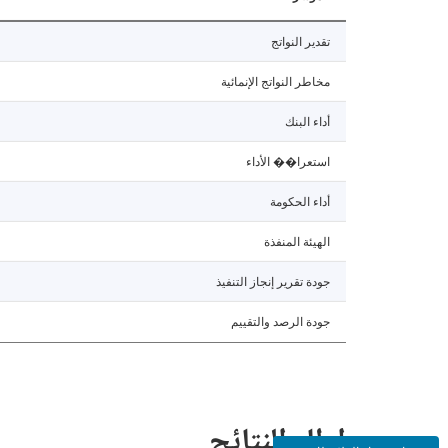
تقدير النواتج
مخاطر النواتج الإنمائية
أداء البنك
استعرا�� الأداء
أداء الحكومة
الهيئة المنفذة
جودة تقرير إنجاز التنفيذ
جودة الرصد والتقييم
إطار النتائج