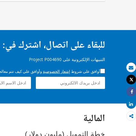
للبقاء على اتصال، اشترك في:
التنبيهات الإلكترونية على Project P004690
أوافق على شروط
إشعار الخصوصية
وأوافق على كيف تتم معالجة 
بريد الكتروني
Tweet
طباعة
Share
Share
المالية
خطة التمويل (مليون دولار)