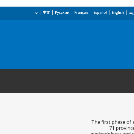
بية
English
Español
Français
Русский
中文
The first phase of
71 provinc