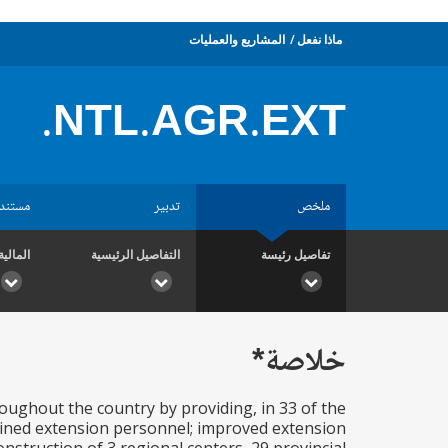
ماذا نفعل
المشاريع والعمليات
NTL.AGR.EXT.
ملخص
تدبير
مستند
تفاصيل رئيسة
التفاصيل الرئيسية
المالية
خلاصة*
oughout the country by providing, in 33 of the
rained extension personnel; improved extension