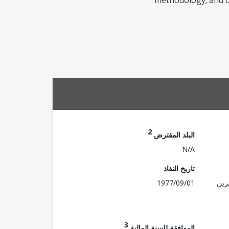
methodology; and co
2
البلد المقترض
N/A
تاريخ النفاذ
رين
1977/09/01
3
الموافقة للسنة المالية