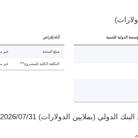
ولارات)
ؤسسة الدولية للتنمية
أداة إقراض
مبلغ المنحة
غير مت
التكلفة الكلية للمشروع**
غير مت
دولي (بملايين الدولارات) 2026/07/31