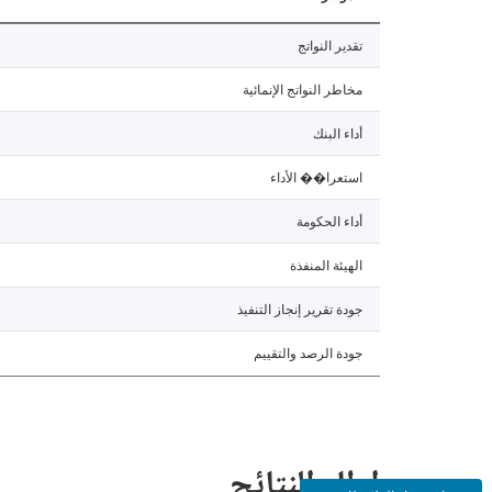
تقدير النواتج
مخاطر النواتج الإنمائية
أداء البنك
استعرا�� الأداء
أداء الحكومة
الهيئة المنفذة
جودة تقرير إنجاز التنفيذ
جودة الرصد والتقييم
إطار النتائج