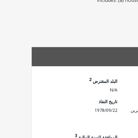
includes: (a) hou
2
البلد المقترض
N/A
تاريخ النفاذ
رين
1978/09/22
3
الموافقة للسنة المالية