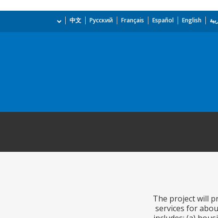
بية
English
Español
Français
Русский
中文
The project will p
services for abou