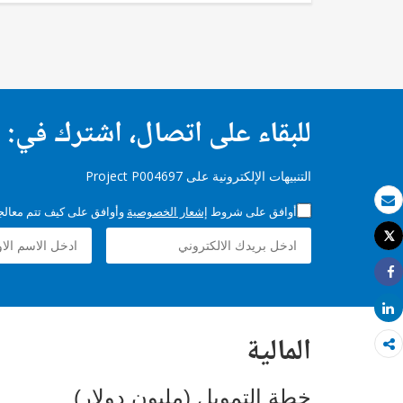
للبقاء على اتصال، اشترك في:
التنبيهات الإلكترونية على Project P004697
أوافق على شروط
إشعار الخصوصية
وأوافق على كيف تتم معالجة 
بريد الكتروني
Tweet
طباعة
Share
Share
المالية
خطة التمويل (مليون دولار)