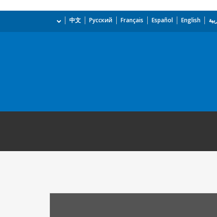
بية
English
Español
Français
Русский
中文