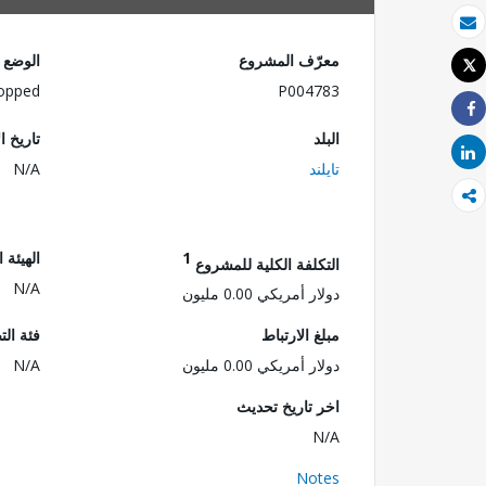
بريد الكتروني
معرّف المشروع
الوضع
Tweet
طباعة
opped
P004783
Share
البلد
تاريخ ا
Share
تايلند
N/A
1
الهيئة 
التكلفة الكلية للمشروع
N/A
دولار أمريكي 0.00 مليون
مبلغ الارتباط
فئة الت
دولار أمريكي 0.00 مليون
N/A
اخر تاريخ تحديث
N/A
Notes