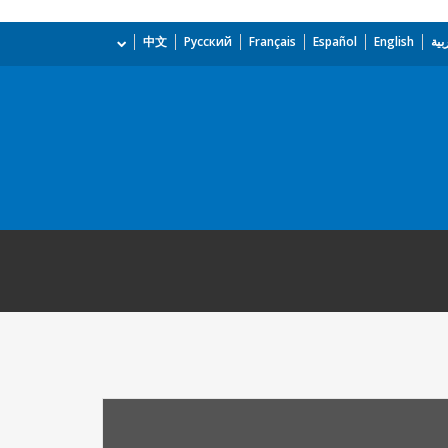
بية
English
Español
Français
Русский
中文