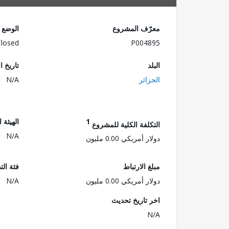
معرّف المشروع
الوضع
Closed
P004895
البلد
تاريخ ا
الجزائر
N/A
1
الهيئة 
التكلفة الكلية للمشروع
N/A
دولار أمريكي 0.00 مليون
مبلغ الارتباط
فئة الت
دولار أمريكي 0.00 مليون
N/A
اخر تاريخ تحديث
N/A