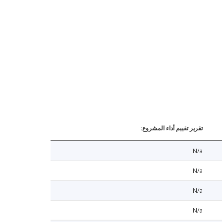
تقرير تقييم أداء المشروع:
N/a
N/a
N/a
N/a