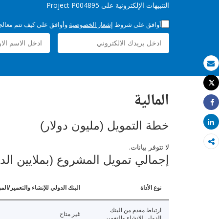
التنبيهات الإلكترونية على Project P004895
أوافق على شروط
إشعار الخصوصية
وأوافق على كيف تتم معالجة 
بريد الكتروني
Tweet
طباعة
المالية
Share
Share
خطة التمويل (مليون دولار)
لا تتوفر بيانات.
إجمالي تمويل المشروع (بملايين الد
نوع الأداة
البنك الدولي للإنشاء والتعمير/الم
ارتباط مقدم من البنك
غير متاح
الدولي للإنشاء والتعمير