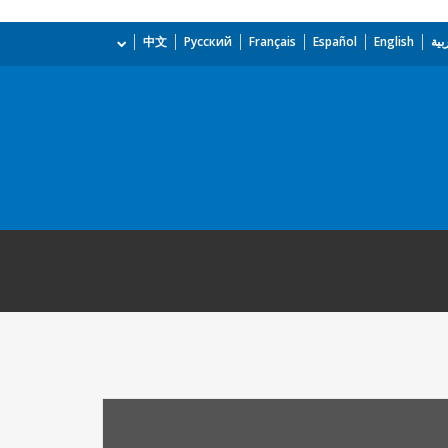
بية
English
Español
Français
Русский
中文