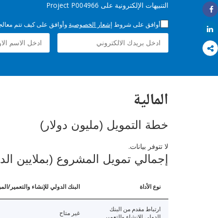
التنبيهات الإلكترونية على Project P004966
Share
أوافق على شروط
إشعار الخصوصية
وأوافق على كيف تتم معالجة 
Share
المالية
خطة التمويل (مليون دولار)
لا تتوفر بيانات.
إجمالي تمويل المشروع (بملايين الد
نوع الأداة
البنك الدولي للإنشاء والتعمير/الم
ارتباط مقدم من البنك
غير متاح
الدولي للإنشاء والتعمير