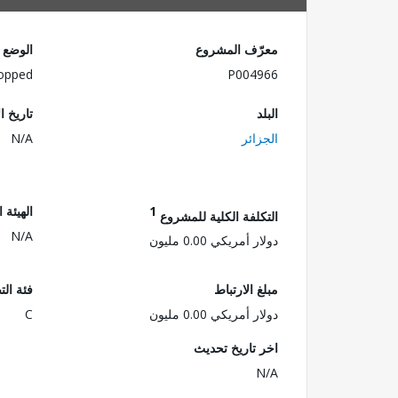
معرّف المشروع
الوضع
opped
P004966
البلد
تاريخ ا
الجزائر
N/A
1
الهيئة 
التكلفة الكلية للمشروع
N/A
دولار أمريكي 0.00 مليون
مبلغ الارتباط
فئة الت
دولار أمريكي 0.00 مليون
C
اخر تاريخ تحديث
N/A