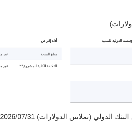
ولارات)
ؤسسة الدولية للتنمية
أداة إقراض
مبلغ المنحة
غير مت
التكلفة الكلية للمشروع**
غير مت
دولي (بملايين الدولارات) 2026/07/31