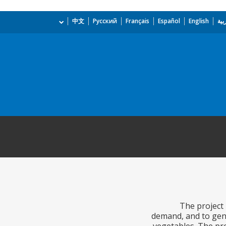
بية
English
Español
Français
Русский
中文
The project 
demand, and to gene