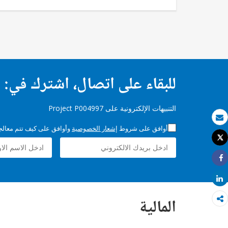
للبقاء على اتصال، اشترك في:
التنبيهات الإلكترونية على Project P004997
بريد الكتروني
أوافق على شروط
إشعار الخصوصية
وأوافق على كيف تتم معالجة 
Tweet
طباعة
Share
Share
المالية