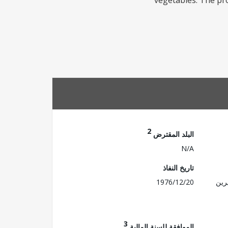
vegetables. The pro
2
البلد المقترض
N/A
تاريخ النفاذ
رين
1976/12/20
3
الموافقة للسنة المالية