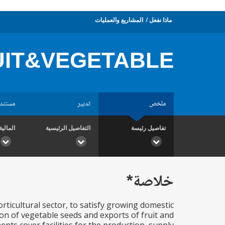
ماذا نفعل
المشاريع والعمليات
UIT&VEGETABLE
ملخص
تدبير
مستند
تفاصيل رئيسة
التفاصيل الرئيسية
المالية
خلاصة*
rticultural sector, to satisfy growing domestic
n of vegetable seeds and exports of fruit and