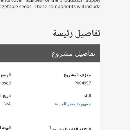
nts cover facilities for the production, supply
vegetable seeds. These components will include...
تفاصيل رئيسة
تفاصيل مشروع
معرّف المشروع
الوضع
Closed
P004997
البلد
تاريخ ا
جمهورية مصر العربية
N/A
1
الهيئة 
التكلفة الكلية للمشروع