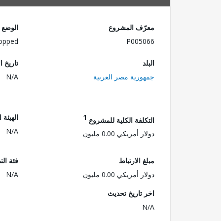
معرّف المشروع
الوضع
opped
P005066
البلد
تاريخ ا
جمهورية مصر العربية
N/A
1
الهيئة 
التكلفة الكلية للمشروع
N/A
دولار أمريكي 0.00 مليون
مبلغ الارتباط
فئة الت
دولار أمريكي 0.00 مليون
N/A
اخر تاريخ تحديث
N/A