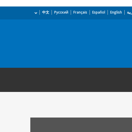
بية
English
Español
Français
Русский
中文