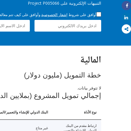
التنبيهات الإلكترونية على Project P005066
Share
أوافق على شروط
إشعار الخصوصية
وأوافق على كيف تتم معالجة 
Share
المالية
خطة التمويل (مليون دولار)
لا تتوفر بيانات.
إجمالي تمويل المشروع (بملايين الد
نوع الأداة
البنك الدولي للإنشاء والتعمير/الم
ارتباط مقدم من البنك
غير متاح
الدولي للإنشاء والتعمير