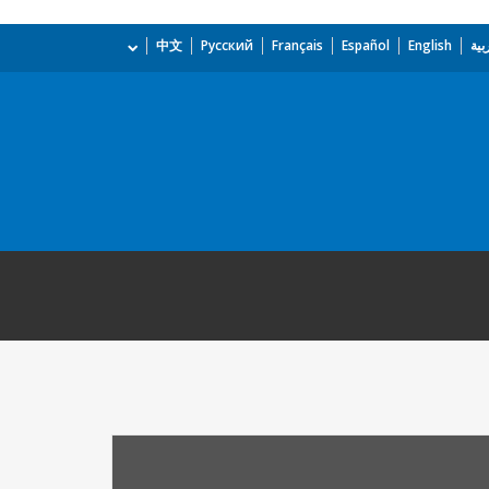
بية
English
Español
Français
Русский
中文