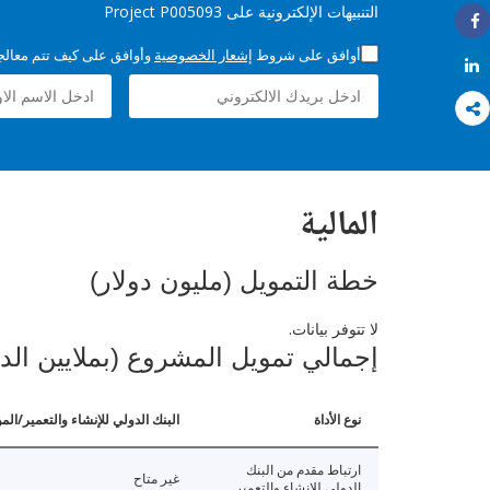
التنبيهات الإلكترونية على Project P005093
Share
أوافق على شروط
إشعار الخصوصية
وأوافق على كيف تتم معالجة 
Share
المالية
خطة التمويل (مليون دولار)
لا تتوفر بيانات.
إجمالي تمويل المشروع (بملايين الد
نوع الأداة
البنك الدولي للإنشاء والتعمير/الم
ارتباط مقدم من البنك
غير متاح
الدولي للإنشاء والتعمير