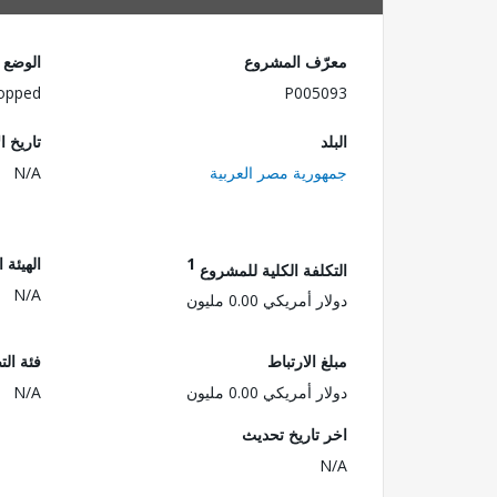
معرّف المشروع
الوضع
opped
P005093
البلد
تاريخ ا
جمهورية مصر العربية
N/A
1
الهيئة 
التكلفة الكلية للمشروع
N/A
دولار أمريكي 0.00 مليون
مبلغ الارتباط
فئة الت
دولار أمريكي 0.00 مليون
N/A
اخر تاريخ تحديث
N/A