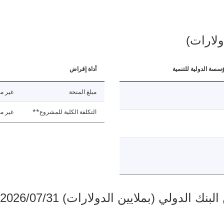
ولارات)
ؤسسة الدولية للتنمية
أداة إقراض
مبلغ المنحة
غير مت
التكلفة الكلية للمشروع**
غير مت
دولي (بملايين الدولارات) 2026/07/31