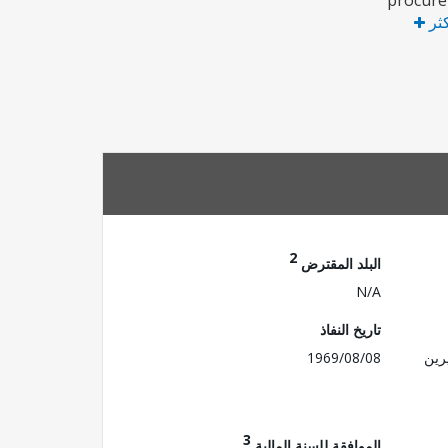
procure
كثر
2
البلد المقترض
N/A
تاريخ النفاذ
رين
1969/08/08
3
الموافقة للسنة المالية