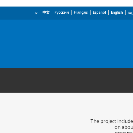
بية
English
Español
Français
Русский
中文
The project include
on about