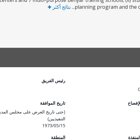
centers and 7 multi-purpose behyar training schools; (ii) s
planning program and the del
نتائج أكثر
رئيس الفريق
لإفصاح
تاريخ الموافقة
(حتى تاريخ العرض على مجلس المدي
التنفيذيين)
1973/05/15
المنفذة
المنطقة