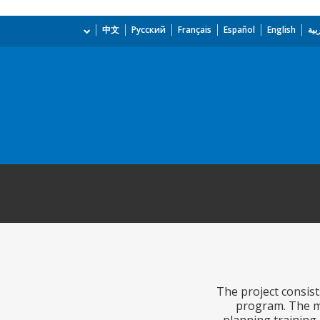
بية
English
Español
Français
Русский
中文
The project consist
program. The ma