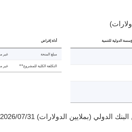
ولارات)
ؤسسة الدولية للتنمية
أداة إقراض
مبلغ المنحة
غير مت
التكلفة الكلية للمشروع**
غير مت
دولي (بملايين الدولارات) 2026/07/31