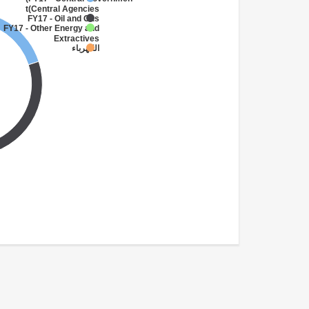
FY17 - Central Government
(Central Agencies
)
FY17 - Oil and Gas
FY17 - Other Energy and
Extractives
الكهرباء