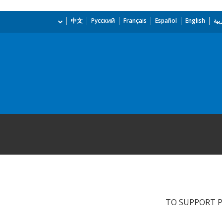
بية
English
Español
Français
Русский
中文
TO SUPPORT P