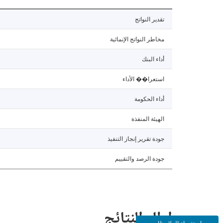
تقدير النواتج
مخاطر النواتج الإنمائية
أداء البنك
استعرا�� الأداء
أداء الحكومة
الهيئة المنفذة
جودة تقرير إنجاز التنفيذ
جودة الرصد والتقييم
إطار النتائج