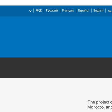
بية
English
Español
Français
Русский
中文
The project c
Morocco, and 