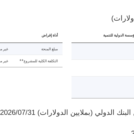
ولارات)
ؤسسة الدولية للتنمية
أداة إقراض
مبلغ المنحة
غير مت
التكلفة الكلية للمشروع**
غير مت
دولي (بملايين الدولارات) 2026/07/31