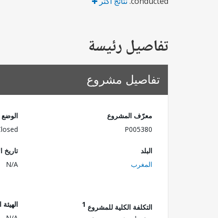
conducted.
نتائج أكثر
تفاصيل رئيسة
تفاصيل مشروع
معرّف المشروع
الوضع
Closed
P005380
البلد
تاريخ ا
المغرب
N/A
1
الهيئة 
التكلفة الكلية للمشروع
N/A