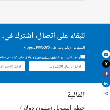
للبقاء على اتصال، اشترك في:
التنبيهات الإلكترونية على Project P005380
أوافق على شروط
إشعار الخصوصية
وأوافق على كيف تتم معالجة 
بريد الكتروني
Tweet
طباعة
Share
Share
المالية
خطة التمويل (مليون دولار)