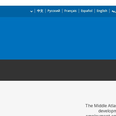
بية
English
Español
Français
Русский
中文
The Middle Atla
developm