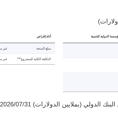
ولارات)
ؤسسة الدولية للتنمية
أداة إقراض
مبلغ المنحة
غير مت
التكلفة الكلية للمشروع**
غير مت
دولي (بملايين الدولارات) 2026/07/31