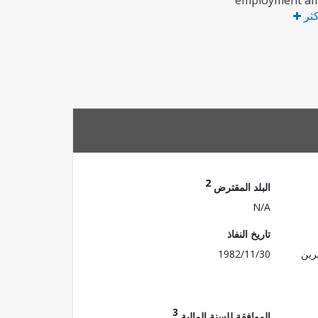
employment amo
كثر
2
البلد المقترض
N/A
تاريخ النفاذ
رين
1982/11/30
3
الموافقة للسنة المالية