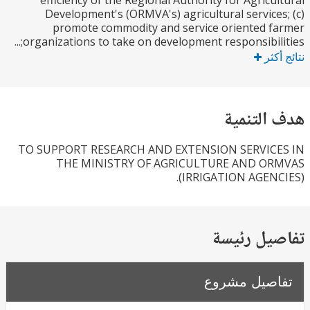
efficiency of the Regional Authority for Agricu
Development's (ORMVA's) agricultural service
promote commodity and service oriented 
organizations to take on development responsibiliti
كثر
التنمية
TO SUPPORT RESEARCH AND EXTENSION SERVIC
THE MINISTRY OF AGRICULTURE AND O
(IRRIGATION AGENC
يل رئيسة
صيل مشروع