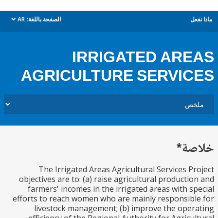
ل
الصفحة باللغة:
AR
dropdown
IRRIGATED AR
AGRICULTURE SERVI
ة*
The Irrigated Areas Agricultural Services P
objectives are to: (a) raise agricultural producti
farmers' incomes in the irrigated areas with s
efforts to reach women who are mainly responsib
livestock management; (b) improve the ope