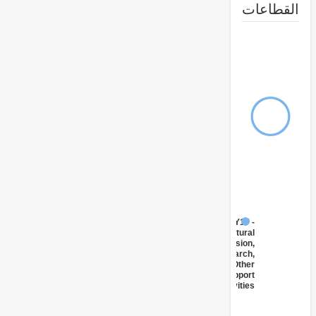
طاعات
FY17 -
Agricultural
Extension,
Research,
and Other
Support
Activities