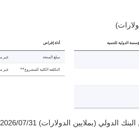
ولارات)
ؤسسة الدولية للتنمية
أداة إقراض
مبلغ المنحة
غير مت
التكلفة الكلية للمشروع**
غير مت
دولي (بملايين الدولارات) 2026/07/31