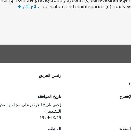
ping from the gravity supply system; (c) surface drainage f
operation and maintenance; (e) roads, wate
نتائج أكثر
رئيس الفريق
لإفصاح
تاريخ الموافقة
(حتى تاريخ العرض على مجلس المدي
التنفيذيين)
1974/03/19
المنفذة
المنطقة