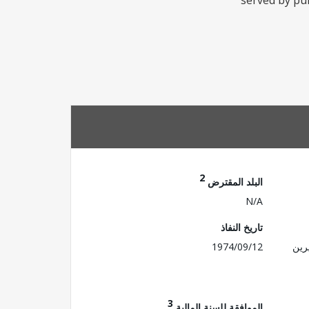
served by pum
2
البلد المقترض
N/A
تاريخ النفاذ
رين
1974/09/12
3
الموافقة للسنة المالية