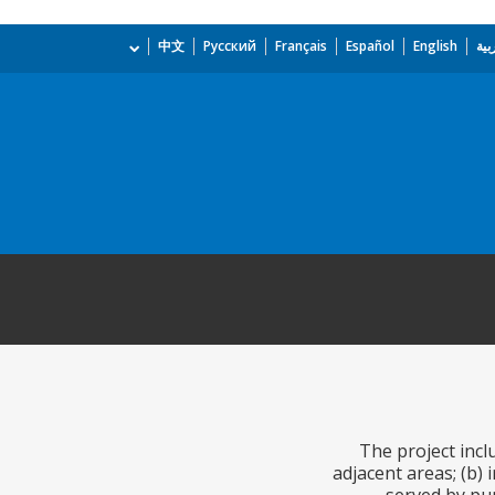
بية
English
Español
Français
Русский
中文
The project incl
adjacent areas; (b)