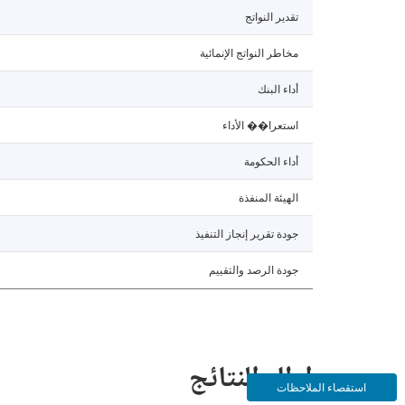
تقدير النواتج
مخاطر النواتج الإنمائية
أداء البنك
استعرا�� الأداء
أداء الحكومة
الهيئة المنفذة
جودة تقرير إنجاز التنفيذ
جودة الرصد والتقييم
إطار النتائج
استقصاء الملاحظات