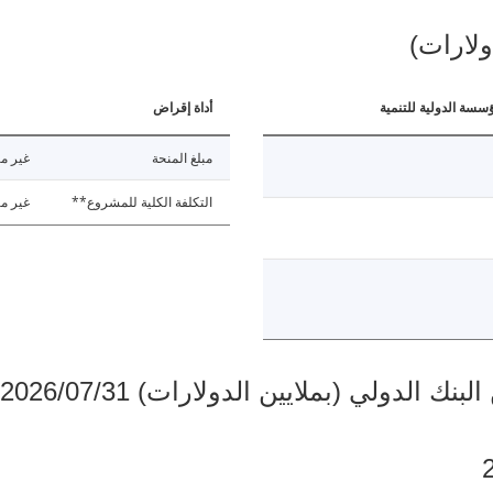
ولارات)
ؤسسة الدولية للتنمية
أداة إقراض
مبلغ المنحة
غير مت
التكلفة الكلية للمشروع**
غير مت
دولي (بملايين الدولارات) 2026/07/31