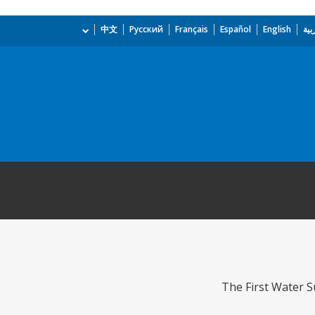
بية
English
Español
Français
Русский
中文
The First Water S