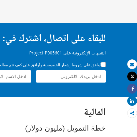
للبقاء على اتصال، اشترك في:
التنبيهات الإلكترونية على Project P005601
أوافق على شروط
إشعار الخصوصية
وأوافق على كيف تتم معالجة 
بريد الكتروني
Tweet
طباعة
Share
Share
المالية
خطة التمويل (مليون دولار)