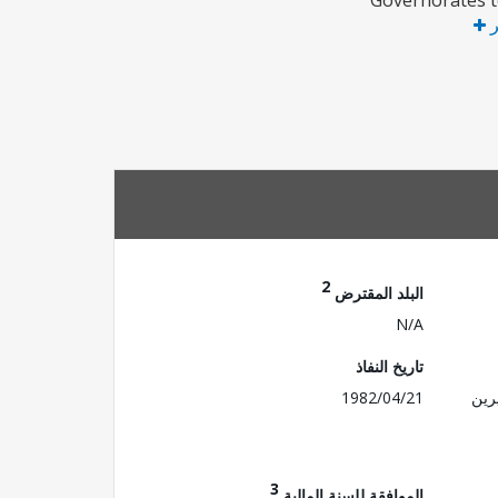
Governorates to
ر
2
البلد المقترض
N/A
تاريخ النفاذ
رين
1982/04/21
3
الموافقة للسنة المالية