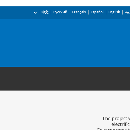
بية
English
Español
Français
Русский
中文
The project w
electrif