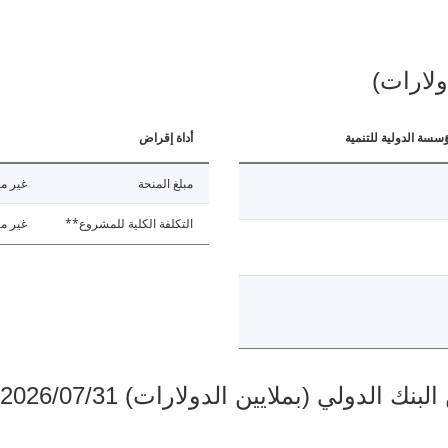
ولارات)
ؤسسة الدولية للتنمية
أداة إقراض
مبلغ المنحة
غير مت
التكلفة الكلية للمشروع**
غير مت
دولي (بملايين الدولارات) 2026/07/31