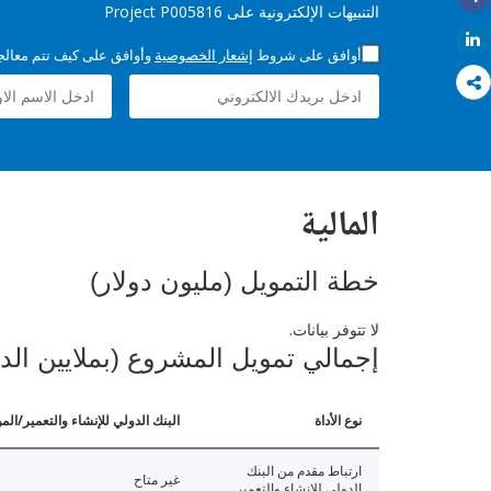
التنبيهات الإلكترونية على Project P005816
Share
Share
أوافق على شروط
إشعار الخصوصية
وأوافق على كيف تتم معالجة 
المالية
خطة التمويل (مليون دولار)
لا تتوفر بيانات.
إجمالي تمويل المشروع (بملايين الد
نوع الأداة
البنك الدولي للإنشاء والتعمير/الم
ارتباط مقدم من البنك
غير متاح
الدولي للإنشاء والتعمير