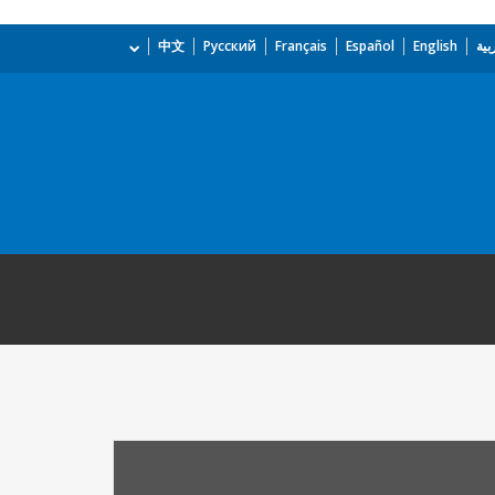
بية
English
Español
Français
Русский
中文