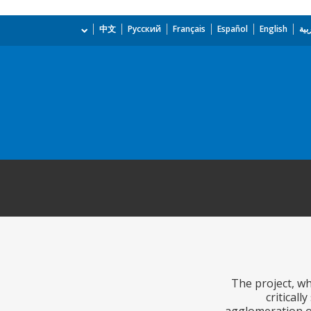
بية
English
Español
Français
Русский
中文
The project, wh
critical