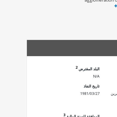
agglomeration of
2
البلد المقترض
N/A
تاريخ النفاذ
رين
1981/03/27
3
الموافقة للسنة المالية