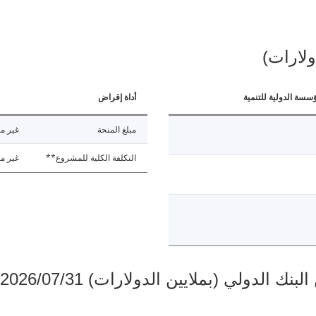
ولارات)
ؤسسة الدولية للتنمية
أداة إقراض
مبلغ المنحة
غير مت
التكلفة الكلية للمشروع**
غير مت
دولي (بملايين الدولارات) 2026/07/31