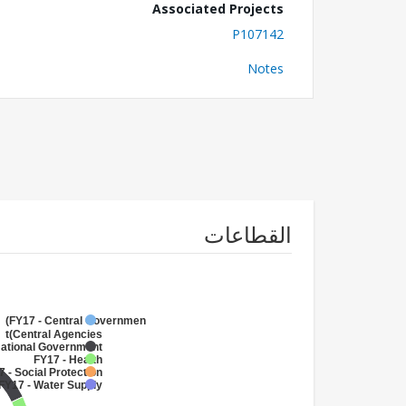
Associated Projects
P107142
Notes
القطاعات
FY17 - Central Government
(Central Agencies
)
National Government
FY17 - Health
 - Social Protection
FY17 - Water Supply