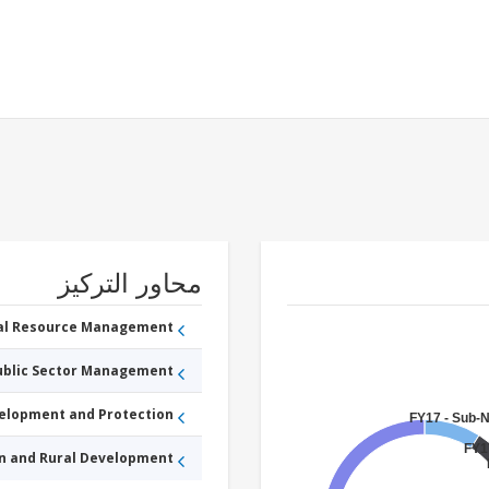
محاور التركيز
ral Resource Management
Public Sector Management
velopment and Protection
FY17 - Sub-
FY17
an and Rural Development