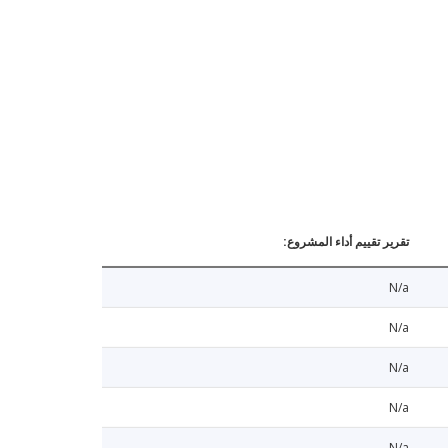
تقرير تقييم أداء المشروع:
N/a
N/a
N/a
N/a
N/a