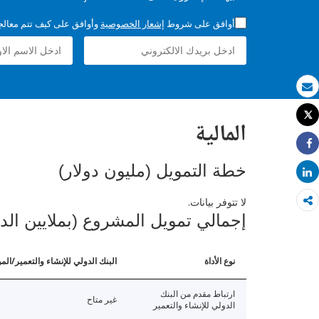
أوافق على شروط
إشعار الخصوصية
وأوافق على كيف تتم معالجة 
بريد الكتروني
Tweet
المالية
طباعة
Share
خطة التمويل (مليون دولار)
Share
لا تتوفر بيانات.
إجمالي تمويل المشروع (بملايين الد
نوع الأداة
البنك الدولي للإنشاء والتعمير/الم
ارتباط مقدم من البنك
غير متاح
الدولي للإنشاء والتعمير