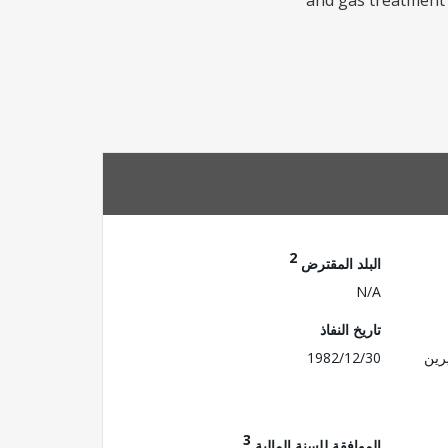
and gas treatment 
2
البلد المقترض
N/A
تاريخ النفاذ
رين
1982/12/30
3
الموافقة للسنة المالية