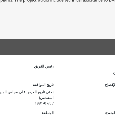
plants. The project would include technical assistance to BA
رئيس الفريق
لإفصاح
تاريخ الموافقة
(حتى تاريخ العرض على مجلس المدي
التنفيذيين)
1981/07/07
المنفذة
المنطقة