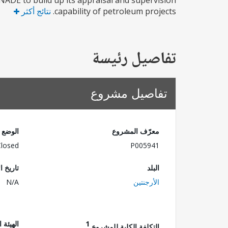
NADE to build up its appraisal and supervision
capability of petroleum projects.
نتائج أكثر
تفاصيل رئيسة
تفاصيل مشروع
معرّف المشروع
الوضع
Closed
P005941
البلد
تاريخ ا
الأرجنتين
N/A
1
الهيئة 
التكلفة الكلية للمشروع