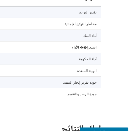
تقدير النواتج
مخاطر النواتج الإنمائية
أداء البنك
استعرا�� الأداء
أداء الحكومة
الهيئة المنفذة
جودة تقرير إنجاز التنفيذ
جودة الرصد والتقييم
إطار النتائج