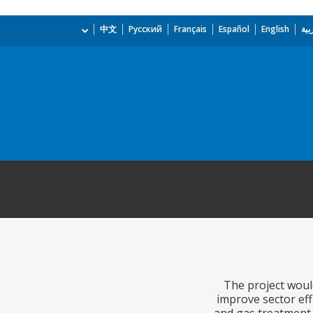
بية
English
Español
Français
Русский
中文
The project woul
improve sector eff