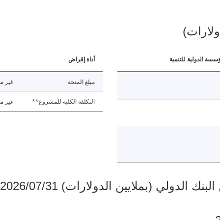
ولارات)
ؤسسة الدولية للتنمية
أداة إقراض
مبلغ المنحة
غير مت
التكلفة الكلية للمشروع**
غير مت
دولي (بملايين الدولارات) 2026/07/31