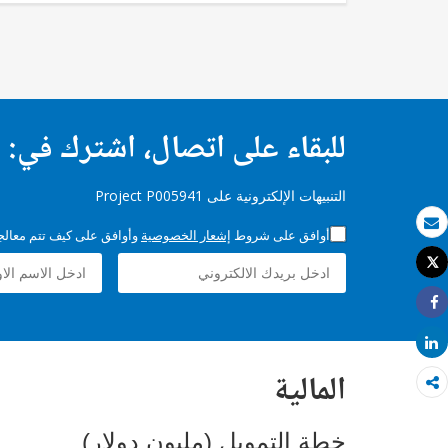
للبقاء على اتصال، اشترك في:
التنبيهات الإلكترونية على Project P005941
أوافق على شروط
إشعار الخصوصية
وأوافق على كيف تتم معالجة 
بريد الكتروني
Tweet
طباعة
Share
Share
المالية
خطة التمويل (مليون دولار)