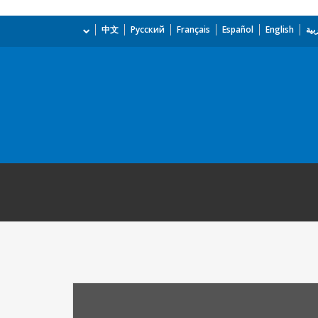
بية
English
Español
Français
Русский
中文