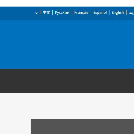
بية
English
Español
Français
Русский
中文