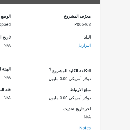
معرّف المشروع
الوضع
opped
P006468
البلد
تاريخ ا
البرازيل
N/A
1
الهيئة 
التكلفة الكلية للمشروع
N/A
دولار أمريكي 0.00 مليون
مبلغ الارتباط
فئة الت
دولار أمريكي 0.00 مليون
N/A
اخر تاريخ تحديث
N/A
Notes