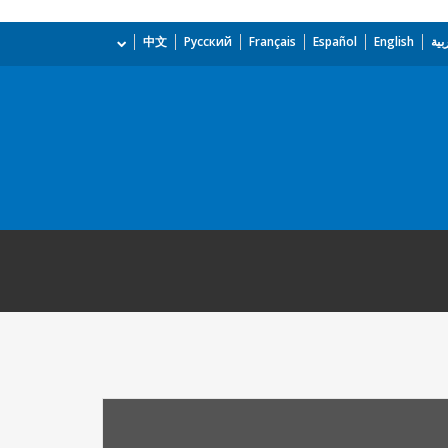
بية
English
Español
Français
Русский
中文