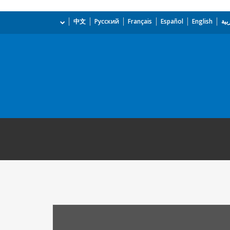
بية
English
Español
Français
Русский
中文