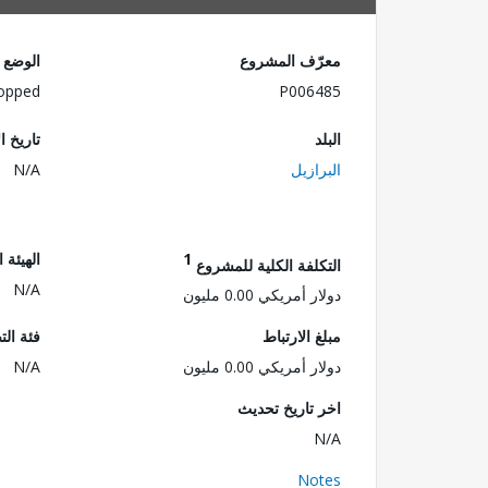
معرّف المشروع
الوضع
opped
P006485
البلد
تاريخ ا
البرازيل
N/A
1
الهيئة 
التكلفة الكلية للمشروع
N/A
دولار أمريكي 0.00 مليون
مبلغ الارتباط
فئة الت
دولار أمريكي 0.00 مليون
N/A
اخر تاريخ تحديث
N/A
Notes