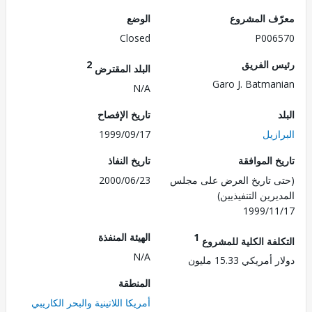
ف المشروع
الوضع
Closed
P006
 الفريق
2
البلد المقترض
Garo J. Batma
N/A
تاريخ الإفصاح
زيل
1999/09/17
 الموافقة
تاريخ النفاذ
 تاريخ العرض على مجلس
2000/06/23
رين التنفيذيين)
1999/1
1
الهيئة المنفذة
لفة الكلية للمشروع
N/A
ريكي 15.33 مليون
المنطقة
أمريكا اللاتينية والبحر الكاريبي