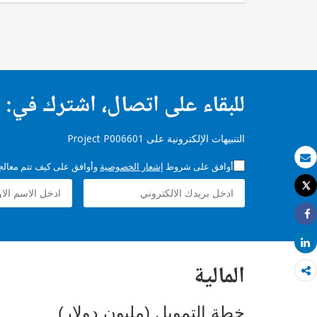
للبقاء على اتصال، اشترك في:
التنبيهات الإلكترونية على Project P006601
أوافق على شروط
إشعار الخصوصية
وأوافق على كيف تتم معالجة 
بريد الكتروني
Tweet
طباعة
Share
Share
المالية
خطة التمويل (مليون دولار)