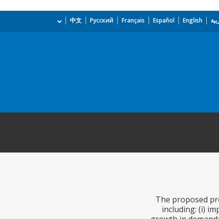
بية
English
Español
Français
Русский
中文
The proposed proje
including: (i) 