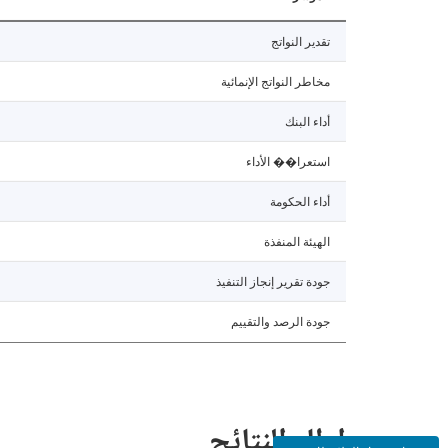
تقدير النواتج
مخاطر النواتج الإنمائية
أداء البنك
استعرا�� الأداء
أداء الحكومة
الهيئة المنفذة
جودة تقرير إنجاز التنفيذ
جودة الرصد والتقييم
إطار النتائج