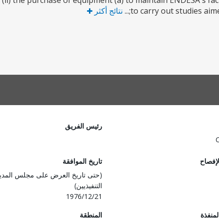
(ii) the purchase of equipment (a) to maintain ENDESA's facil
to carry out studies aime
نتائج أكثر
رئيس الفريق
لإفصاح
تاريخ الموافقة
(حتى تاريخ العرض على مجلس المدي
التنفيذيين)
1976/12/21
المنفذة
المنطقة