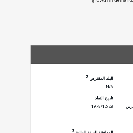
growth in demand; 
2
البلد المقترض
N/A
تاريخ النفاذ
رين
1978/12/28
3
الموافقة للسنة المالية