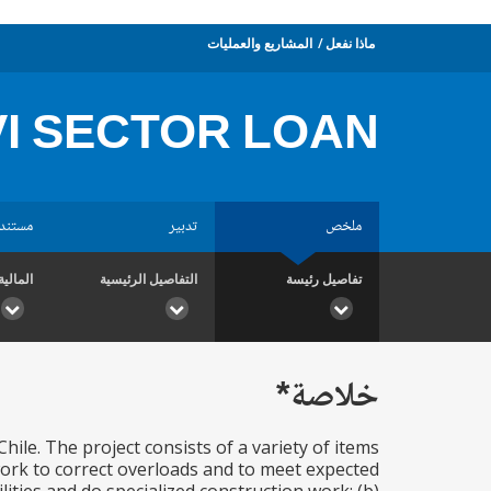
ماذا نفعل
المشاريع والعمليات
I SECTOR LOAN
ملخص
تدبير
مستند
تفاصيل رئيسة
التفاصيل الرئيسية
المالية
خلاصة*
Chile. The project consists of a variety of items
work to correct overloads and to meet expected