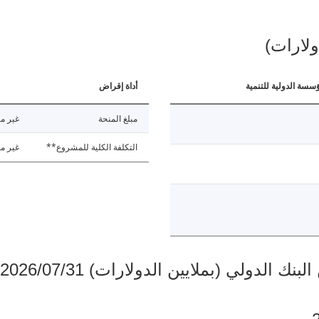
ولارات)
ؤسسة الدولية للتنمية
أداة إقراض
مبلغ المنحة
غير مت
التكلفة الكلية للمشروع**
غير مت
دولي (بملايين الدولارات) 2026/07/31