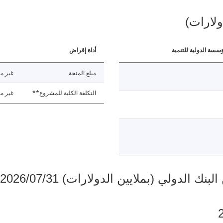
ولارات)
ؤسسة الدولية للتنمية
أداة إقراض
مبلغ المنحة
غير مت
التكلفة الكلية للمشروع**
غير مت
دولي (بملايين الدولارات) 2026/07/31