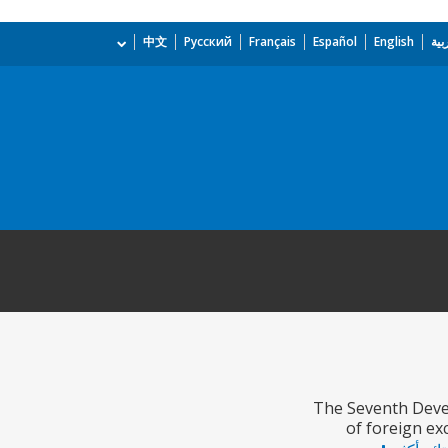
بية
English
Español
Français
Русский
中文
The Seventh Devel
of foreign ex