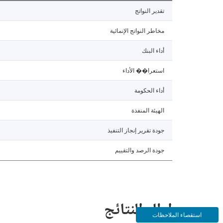
تقدير النواتج
مخاطر النواتج الإنمائية
أداء البنك
استعرا�� الأداء
أداء الحكومة
الهيئة المنفذة
جودة تقرير إنجاز التنفيذ
جودة الرصد والتقييم
إطار النتائج
استقصاء الملاحظات