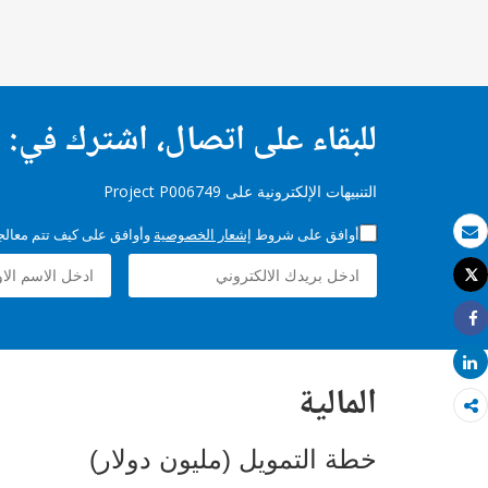
للبقاء على اتصال، اشترك في:
التنبيهات الإلكترونية على Project P006749
أوافق على شروط
إشعار الخصوصية
وأوافق على كيف تتم معالجة 
بريد الكتروني
Tweet
طباعة
Share
Share
المالية
خطة التمويل (مليون دولار)