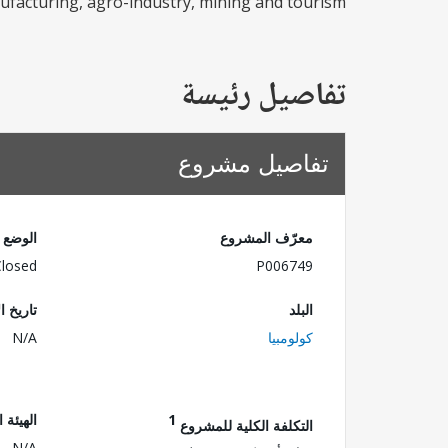
ufacturing, agro-industry, mining and tourism.
تفاصيل رئيسة
تفاصيل مشروع
معرّف المشروع
الوضع
Closed
P006749
البلد
تاريخ ا
كولومبيا
N/A
1
الهيئة 
التكلفة الكلية للمشروع
N/A