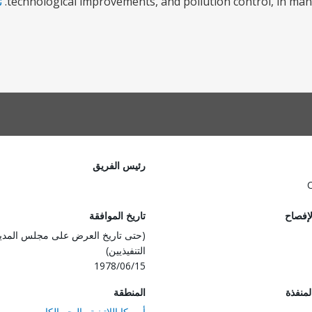
technological improvements, and pollution control, in man
ن
رئيس الفريق
لإفصاح
تاريخ الموافقة
(حتى تاريخ العرض على مجلس المدي
التنفيذيين)
1978/06/15
المنفذة
المنطقة
أمريكا اللاتينية والبحر الكاريبي