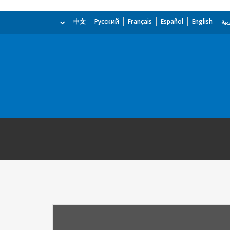
بية
English
Español
Français
Русский
中文