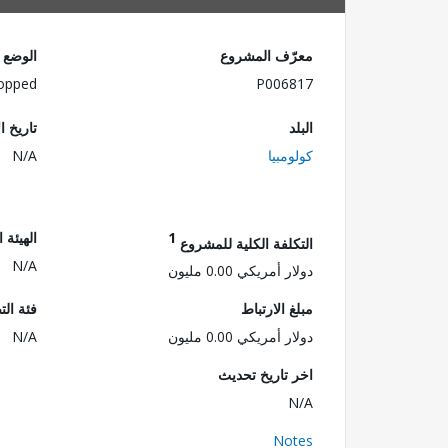
معرّف المشروع
الوضع
opped
P006817
البلد
تاريخ ا
كولومبيا
N/A
1
الهيئة 
التكلفة الكلية للمشروع
N/A
دولار أمريكي 0.00 مليون
مبلغ الارتباط
فئة الت
دولار أمريكي 0.00 مليون
N/A
اخر تاريخ تحديث
N/A
Notes