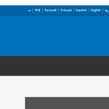
بية
English
Español
Français
Русский
中文