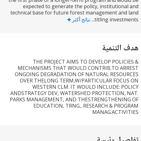
the first phase of a longer-term program and wo
expected to generate the policy, institution
technical base for future forest management an
titling investm
نتائج أكثر
التنمية
THE PROJECT AIMS TO DEVELOP POLIC
MECHANISMS THAT WOULD CONTRIB.TO A
ONGOING DEGRADATION OF NATURAL RESO
OVER THELONG TERM,W/PARTICULAR FOC
WESTERN CLM. IT WOULD INCLUDE: P
ANDSTRATEGY DEV, WATERSHED PROTECTION,
PARKS MANAGEMENT, AND THESTRENGTHENI
EDUCATION, TRNG., RESEARCH & PR
MANAG.ACTIV
يل رئيسة