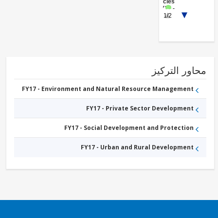
Agencies
)
FY17 -
1/2
Sub-
National
Government
FY17 -
Other
Education
FY17 -
Social
ور التركيز
Protection
FY17 - Environment and Natural Resource Management
FY17 - Private Sector Development
FY17 - Social Development and Protection
FY17 - Urban and Rural Development