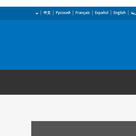
بية
English
Español
Français
Русский
中文