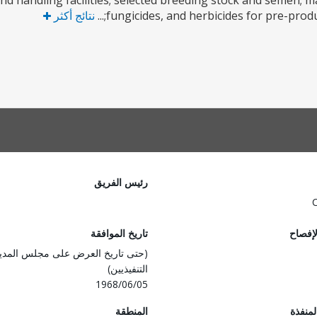
nd handling facilities; selected breeding stock and semen; ma
fungicides, and herbicides for pre-produc
نتائج أكثر
رئيس الفريق
لإفصاح
تاريخ الموافقة
(حتى تاريخ العرض على مجلس المدي
التنفيذيين)
1968/06/05
المنفذة
المنطقة