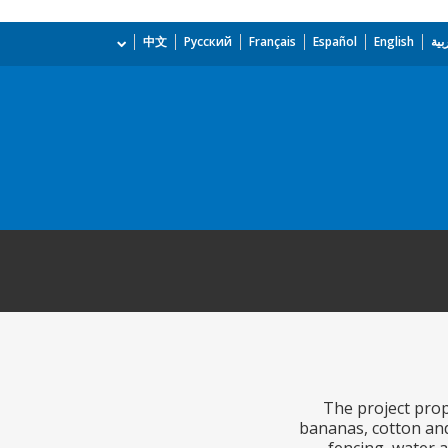
بية
English
Español
Français
Русский
中文
The project prop
bananas, cotton and