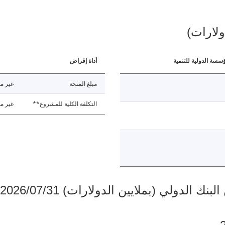
ولارات)
ؤسسة الدولية للتنمية
أداة إقراض
مبلغ المنحة
غير مت
التكلفة الكلية للمشروع**
غير مت
دولي (بملايين الدولارات) 2026/07/31