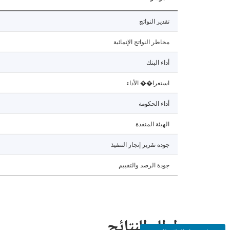
تقدير النواتج
مخاطر النواتج الإنمائية
أداء البنك
استعرا�� الأداء
أداء الحكومة
الهيئة المنفذة
جودة تقرير إنجاز التنفيذ
جودة الرصد والتقييم
إطار النتائج