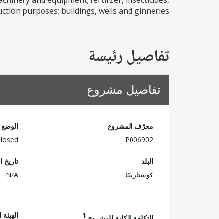
chinery and equipment; fertilizer, insecticides,
tion purposes; buildings, wells and ginneries;...
تفاصيل رئيسة
تفاصيل مشروع
معرّف المشروع
الوضع
Closed
P006902
البلد
تاريخ ا
كوستاريكا
N/A
1
الهيئة 
التكلفة الكلية للمشروع