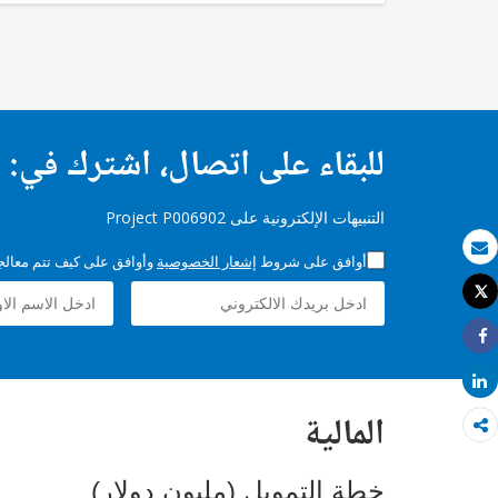
للبقاء على اتصال، اشترك في:
التنبيهات الإلكترونية على Project P006902
أوافق على شروط
إشعار الخصوصية
وأوافق على كيف تتم معالجة 
بريد الكتروني
Tweet
طباعة
Share
Share
المالية
خطة التمويل (مليون دولار)