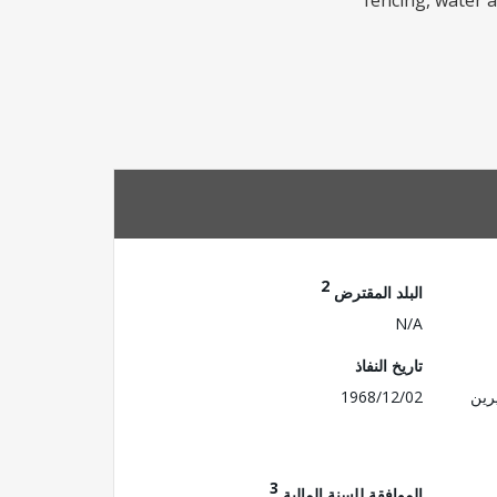
fencing, water a
2
البلد المقترض
N/A
تاريخ النفاذ
رين
1968/12/02
3
الموافقة للسنة المالية